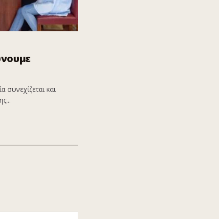
ώνουμε
α συνεχίζεται και
ς...