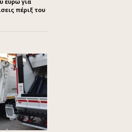
υ ευρώ για
σεις πέριξ του