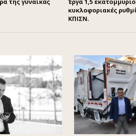
ρα της γυναίκας
Έργα 1,5 εκατομμυρίο
κυκλοφοριακές ρυθμί
ΚΠΙΣΝ.