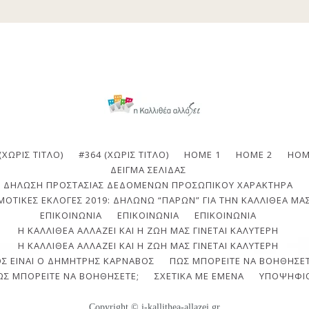
(ΧΩΡΊΣ ΤΊΤΛΟ)
#364 (ΧΩΡΊΣ ΤΊΤΛΟ)
HOME 1
HOME 2
HOM
ΔΕΊΓΜΑ ΣΕΛΊΔΑΣ
ΔΉΛΩΣΗ ΠΡΟΣΤΑΣΊΑΣ ΔΕΔΟΜΈΝΩΝ ΠΡΟΣΩΠΙΚΟΎ ΧΑΡΑΚΤΉΡΑ
ΟΤΙΚΈΣ ΕΚΛΟΓΈΣ 2019: ΔΗΛΏΝΩ “ΠΑΡΏΝ” ΓΙΑ ΤΗΝ ΚΑΛΛΙΘΈΑ ΜΑΣ
ΕΠΙΚΟΙΝΩΝΙΑ
ΕΠΙΚΟΙΝΩΝΊΑ
ΕΠΙΚΟΙΝΩΝΊΑ
Η ΚΑΛΛΙΘΈΑ ΑΛΛΆΖΕΙ ΚΑΙ Η ΖΩΉ ΜΑΣ ΓΊΝΕΤΑΙ ΚΑΛΎΤΕΡΗ
Η ΚΑΛΛΙΘΈΑ ΑΛΛΆΖΕΙ ΚΑΙ Η ΖΩΉ ΜΑΣ ΓΊΝΕΤΑΙ ΚΑΛΎΤΕΡΗ
ΟΣ ΕΊΝΑΙ Ο ΔΗΜΉΤΡΗΣ ΚΆΡΝΑΒΟΣ
ΠΩΣ ΜΠΟΡΕΊΤΕ ΝΑ ΒΟΗΘΉΣΕΤ
ΩΣ ΜΠΟΡΕΊΤΕ ΝΑ ΒΟΗΘΉΣΕΤΕ;
ΣΧΕΤΙΚΆ ΜΕ ΕΜΈΝΑ
ΥΠΟΨΉΦΙ
Copyright © i-kallithea-allazei.gr