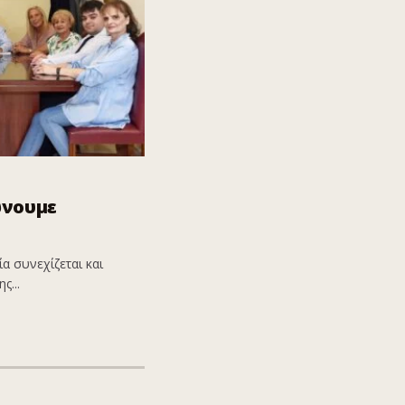
ώνουμε
α συνεχίζεται και
ς...