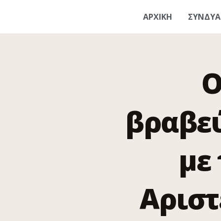
ΑΡΧΙΚΗ
ΣΥΝΔΥ
O
βραβεύ
με
Αριστ