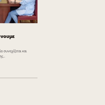
ώνουμε
α συνεχίζεται και
ς...