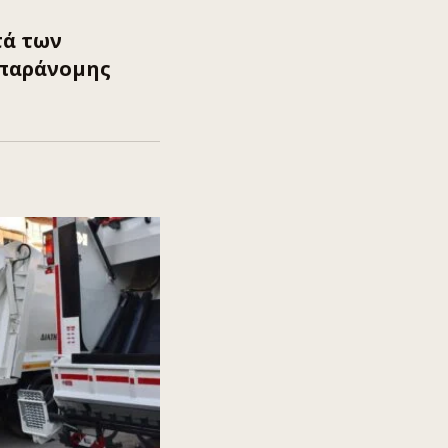
τά των
 παράνομης