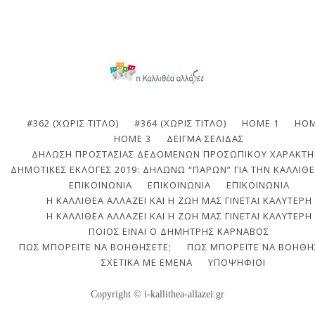
#362 (ΧΩΡΊΣ ΤΊΤΛΟ)
#364 (ΧΩΡΊΣ ΤΊΤΛΟ)
HOME 1
HOM
HOME 3
ΔΕΊΓΜΑ ΣΕΛΊΔΑΣ
ΔΉΛΩΣΗ ΠΡΟΣΤΑΣΊΑΣ ΔΕΔΟΜΈΝΩΝ ΠΡΟΣΩΠΙΚΟΎ ΧΑΡΑΚΤΉ
ΔΗΜΟΤΙΚΈΣ ΕΚΛΟΓΈΣ 2019: ΔΗΛΏΝΩ “ΠΑΡΏΝ” ΓΙΑ ΤΗΝ ΚΑΛΛΙΘΈ
ΕΠΙΚΟΙΝΩΝΙΑ
ΕΠΙΚΟΙΝΩΝΊΑ
ΕΠΙΚΟΙΝΩΝΊΑ
Η ΚΑΛΛΙΘΈΑ ΑΛΛΆΖΕΙ ΚΑΙ Η ΖΩΉ ΜΑΣ ΓΊΝΕΤΑΙ ΚΑΛΎΤΕΡΗ
Η ΚΑΛΛΙΘΈΑ ΑΛΛΆΖΕΙ ΚΑΙ Η ΖΩΉ ΜΑΣ ΓΊΝΕΤΑΙ ΚΑΛΎΤΕΡΗ
ΠΟΙΟΣ ΕΊΝΑΙ Ο ΔΗΜΉΤΡΗΣ ΚΆΡΝΑΒΟΣ
ΠΩΣ ΜΠΟΡΕΊΤΕ ΝΑ ΒΟΗΘΉΣΕΤΕ;
ΠΩΣ ΜΠΟΡΕΊΤΕ ΝΑ ΒΟΗΘΉ
ΣΧΕΤΙΚΆ ΜΕ ΕΜΈΝΑ
ΥΠΟΨΉΦΙΟΙ
Copyright © i-kallithea-allazei.gr