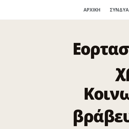
ΑΡΧΙΚΗ
ΣΥΝΔΥ
Εορτασ
χ
Κοιν
βράβευ