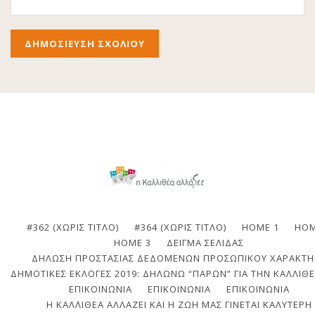
#362 (ΧΩΡΊΣ ΤΊΤΛΟ)
#364 (ΧΩΡΊΣ ΤΊΤΛΟ)
HOME 1
HOM
HOME 3
ΔΕΊΓΜΑ ΣΕΛΊΔΑΣ
ΔΉΛΩΣΗ ΠΡΟΣΤΑΣΊΑΣ ΔΕΔΟΜΈΝΩΝ ΠΡΟΣΩΠΙΚΟΎ ΧΑΡΑΚΤΉ
ΔΗΜΟΤΙΚΈΣ ΕΚΛΟΓΈΣ 2019: ΔΗΛΏΝΩ “ΠΑΡΏΝ” ΓΙΑ ΤΗΝ ΚΑΛΛΙΘΈ
ΕΠΙΚΟΙΝΩΝΙΑ
ΕΠΙΚΟΙΝΩΝΊΑ
ΕΠΙΚΟΙΝΩΝΊΑ
Η ΚΑΛΛΙΘΈΑ ΑΛΛΆΖΕΙ ΚΑΙ Η ΖΩΉ ΜΑΣ ΓΊΝΕΤΑΙ ΚΑΛΎΤΕΡΗ