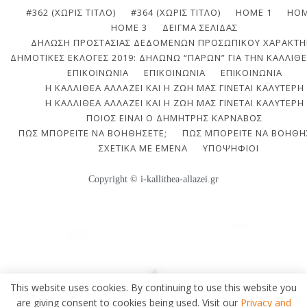
#362 (ΧΩΡΊΣ ΤΊΤΛΟ)
#364 (ΧΩΡΊΣ ΤΊΤΛΟ)
HOME 1
HOM
HOME 3
ΔΕΊΓΜΑ ΣΕΛΊΔΑΣ
ΔΉΛΩΣΗ ΠΡΟΣΤΑΣΊΑΣ ΔΕΔΟΜΈΝΩΝ ΠΡΟΣΩΠΙΚΟΎ ΧΑΡΑΚΤΉ
ΔΗΜΟΤΙΚΈΣ ΕΚΛΟΓΈΣ 2019: ΔΗΛΏΝΩ “ΠΑΡΏΝ” ΓΙΑ ΤΗΝ ΚΑΛΛΙΘΈ
ΕΠΙΚΟΙΝΩΝΙΑ
ΕΠΙΚΟΙΝΩΝΊΑ
ΕΠΙΚΟΙΝΩΝΊΑ
Η ΚΑΛΛΙΘΈΑ ΑΛΛΆΖΕΙ ΚΑΙ Η ΖΩΉ ΜΑΣ ΓΊΝΕΤΑΙ ΚΑΛΎΤΕΡΗ
Η ΚΑΛΛΙΘΈΑ ΑΛΛΆΖΕΙ ΚΑΙ Η ΖΩΉ ΜΑΣ ΓΊΝΕΤΑΙ ΚΑΛΎΤΕΡΗ
ΠΟΙΟΣ ΕΊΝΑΙ Ο ΔΗΜΉΤΡΗΣ ΚΆΡΝΑΒΟΣ
ΠΩΣ ΜΠΟΡΕΊΤΕ ΝΑ ΒΟΗΘΉΣΕΤΕ;
ΠΩΣ ΜΠΟΡΕΊΤΕ ΝΑ ΒΟΗΘΉ
ΣΧΕΤΙΚΆ ΜΕ ΕΜΈΝΑ
ΥΠΟΨΉΦΙΟΙ
Copyright © i-kallithea-allazei.gr
This website uses cookies. By continuing to use this website you
are giving consent to cookies being used. Visit our
Privacy and