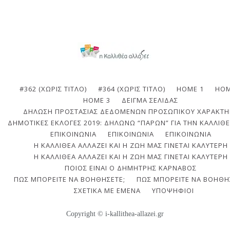
#362 (ΧΩΡΊΣ ΤΊΤΛΟ)
#364 (ΧΩΡΊΣ ΤΊΤΛΟ)
HOME 1
HOM
HOME 3
ΔΕΊΓΜΑ ΣΕΛΊΔΑΣ
ΔΉΛΩΣΗ ΠΡΟΣΤΑΣΊΑΣ ΔΕΔΟΜΈΝΩΝ ΠΡΟΣΩΠΙΚΟΎ ΧΑΡΑΚΤΉ
ΔΗΜΟΤΙΚΈΣ ΕΚΛΟΓΈΣ 2019: ΔΗΛΏΝΩ “ΠΑΡΏΝ” ΓΙΑ ΤΗΝ ΚΑΛΛΙΘΈ
ΕΠΙΚΟΙΝΩΝΙΑ
ΕΠΙΚΟΙΝΩΝΊΑ
ΕΠΙΚΟΙΝΩΝΊΑ
Η ΚΑΛΛΙΘΈΑ ΑΛΛΆΖΕΙ ΚΑΙ Η ΖΩΉ ΜΑΣ ΓΊΝΕΤΑΙ ΚΑΛΎΤΕΡΗ
Η ΚΑΛΛΙΘΈΑ ΑΛΛΆΖΕΙ ΚΑΙ Η ΖΩΉ ΜΑΣ ΓΊΝΕΤΑΙ ΚΑΛΎΤΕΡΗ
ΠΟΙΟΣ ΕΊΝΑΙ Ο ΔΗΜΉΤΡΗΣ ΚΆΡΝΑΒΟΣ
ΠΩΣ ΜΠΟΡΕΊΤΕ ΝΑ ΒΟΗΘΉΣΕΤΕ;
ΠΩΣ ΜΠΟΡΕΊΤΕ ΝΑ ΒΟΗΘΉ
ΣΧΕΤΙΚΆ ΜΕ ΕΜΈΝΑ
ΥΠΟΨΉΦΙΟΙ
Copyright © i-kallithea-allazei.gr