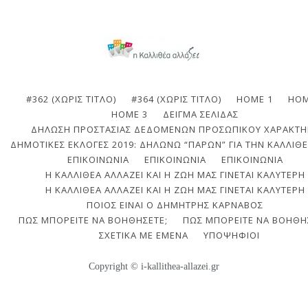
#362 (ΧΩΡΊΣ ΤΊΤΛΟ)
#364 (ΧΩΡΊΣ ΤΊΤΛΟ)
HOME 1
HOM
HOME 3
ΔΕΊΓΜΑ ΣΕΛΊΔΑΣ
ΔΉΛΩΣΗ ΠΡΟΣΤΑΣΊΑΣ ΔΕΔΟΜΈΝΩΝ ΠΡΟΣΩΠΙΚΟΎ ΧΑΡΑΚΤΉ
ΔΗΜΟΤΙΚΈΣ ΕΚΛΟΓΈΣ 2019: ΔΗΛΏΝΩ “ΠΑΡΏΝ” ΓΙΑ ΤΗΝ ΚΑΛΛΙΘΈ
ΕΠΙΚΟΙΝΩΝΙΑ
ΕΠΙΚΟΙΝΩΝΊΑ
ΕΠΙΚΟΙΝΩΝΊΑ
Η ΚΑΛΛΙΘΈΑ ΑΛΛΆΖΕΙ ΚΑΙ Η ΖΩΉ ΜΑΣ ΓΊΝΕΤΑΙ ΚΑΛΎΤΕΡΗ
Η ΚΑΛΛΙΘΈΑ ΑΛΛΆΖΕΙ ΚΑΙ Η ΖΩΉ ΜΑΣ ΓΊΝΕΤΑΙ ΚΑΛΎΤΕΡΗ
ΠΟΙΟΣ ΕΊΝΑΙ Ο ΔΗΜΉΤΡΗΣ ΚΆΡΝΑΒΟΣ
ΠΩΣ ΜΠΟΡΕΊΤΕ ΝΑ ΒΟΗΘΉΣΕΤΕ;
ΠΩΣ ΜΠΟΡΕΊΤΕ ΝΑ ΒΟΗΘΉ
ΣΧΕΤΙΚΆ ΜΕ ΕΜΈΝΑ
ΥΠΟΨΉΦΙΟΙ
Copyright © i-kallithea-allazei.gr