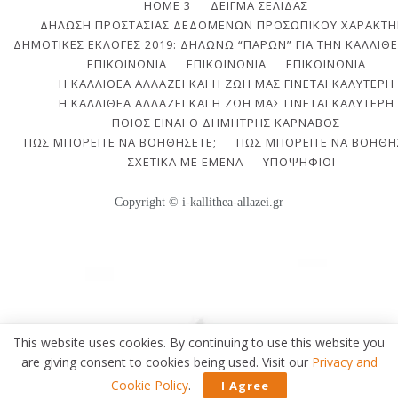
HOME 3
ΔΕΊΓΜΑ ΣΕΛΊΔΑΣ
ΔΉΛΩΣΗ ΠΡΟΣΤΑΣΊΑΣ ΔΕΔΟΜΈΝΩΝ ΠΡΟΣΩΠΙΚΟΎ ΧΑΡΑΚΤΉ
ΔΗΜΟΤΙΚΈΣ ΕΚΛΟΓΈΣ 2019: ΔΗΛΏΝΩ “ΠΑΡΏΝ” ΓΙΑ ΤΗΝ ΚΑΛΛΙΘΈ
ΕΠΙΚΟΙΝΩΝΙΑ
ΕΠΙΚΟΙΝΩΝΊΑ
ΕΠΙΚΟΙΝΩΝΊΑ
Η ΚΑΛΛΙΘΈΑ ΑΛΛΆΖΕΙ ΚΑΙ Η ΖΩΉ ΜΑΣ ΓΊΝΕΤΑΙ ΚΑΛΎΤΕΡΗ
Η ΚΑΛΛΙΘΈΑ ΑΛΛΆΖΕΙ ΚΑΙ Η ΖΩΉ ΜΑΣ ΓΊΝΕΤΑΙ ΚΑΛΎΤΕΡΗ
ΠΟΙΟΣ ΕΊΝΑΙ Ο ΔΗΜΉΤΡΗΣ ΚΆΡΝΑΒΟΣ
ΠΩΣ ΜΠΟΡΕΊΤΕ ΝΑ ΒΟΗΘΉΣΕΤΕ;
ΠΩΣ ΜΠΟΡΕΊΤΕ ΝΑ ΒΟΗΘΉ
ΣΧΕΤΙΚΆ ΜΕ ΕΜΈΝΑ
ΥΠΟΨΉΦΙΟΙ
Copyright © i-kallithea-allazei.gr
This website uses cookies. By continuing to use this website you
are giving consent to cookies being used. Visit our
Privacy and
Cookie Policy
.
I Agree