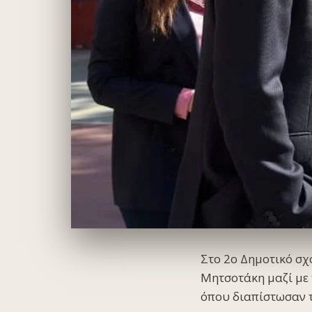
Στο 2ο Δημοτικό σ
Μητσοτάκη μαζί με
όπου διαπίστωσαν τ