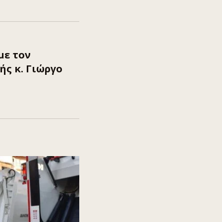
με τον
ής κ. Γιώργο