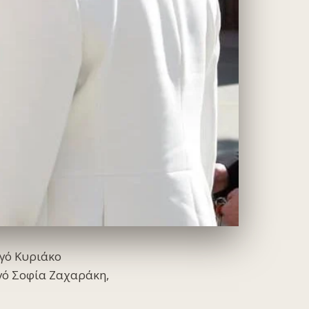
γό Κυριάκο
γό Σοφία Ζαχαράκη,