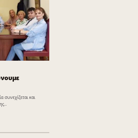
ώνουμε
α συνεχίζεται και
ς...