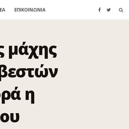
ΕΑ
ΕΠΙΚΟΙΝΩΝΙΑ
ς μάχης
σβεστών
ορά η
μου