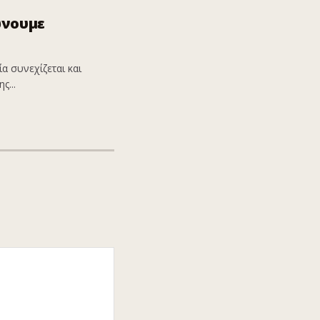
ώνουμε
α συνεχίζεται και
ς...