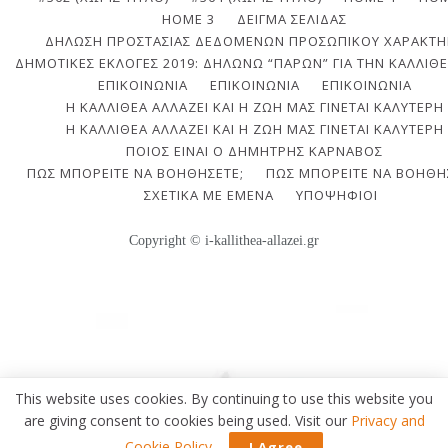
HOME 3
ΔΕΊΓΜΑ ΣΕΛΊΔΑΣ
ΔΉΛΩΣΗ ΠΡΟΣΤΑΣΊΑΣ ΔΕΔΟΜΈΝΩΝ ΠΡΟΣΩΠΙΚΟΎ ΧΑΡΑΚΤΉ
ΔΗΜΟΤΙΚΈΣ ΕΚΛΟΓΈΣ 2019: ΔΗΛΏΝΩ “ΠΑΡΏΝ” ΓΙΑ ΤΗΝ ΚΑΛΛΙΘΈ
ΕΠΙΚΟΙΝΩΝΙΑ
ΕΠΙΚΟΙΝΩΝΊΑ
ΕΠΙΚΟΙΝΩΝΊΑ
Η ΚΑΛΛΙΘΈΑ ΑΛΛΆΖΕΙ ΚΑΙ Η ΖΩΉ ΜΑΣ ΓΊΝΕΤΑΙ ΚΑΛΎΤΕΡΗ
Η ΚΑΛΛΙΘΈΑ ΑΛΛΆΖΕΙ ΚΑΙ Η ΖΩΉ ΜΑΣ ΓΊΝΕΤΑΙ ΚΑΛΎΤΕΡΗ
ΠΟΙΟΣ ΕΊΝΑΙ Ο ΔΗΜΉΤΡΗΣ ΚΆΡΝΑΒΟΣ
ΠΩΣ ΜΠΟΡΕΊΤΕ ΝΑ ΒΟΗΘΉΣΕΤΕ;
ΠΩΣ ΜΠΟΡΕΊΤΕ ΝΑ ΒΟΗΘΉ
ΣΧΕΤΙΚΆ ΜΕ ΕΜΈΝΑ
ΥΠΟΨΉΦΙΟΙ
Copyright © i-kallithea-allazei.gr
This website uses cookies. By continuing to use this website you
are giving consent to cookies being used. Visit our
Privacy and
Cookie Policy
.
I Agree