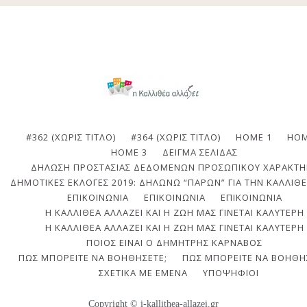
#362 (ΧΩΡΊΣ ΤΊΤΛΟ)
#364 (ΧΩΡΊΣ ΤΊΤΛΟ)
HOME 1
HOM
HOME 3
ΔΕΊΓΜΑ ΣΕΛΊΔΑΣ
ΔΉΛΩΣΗ ΠΡΟΣΤΑΣΊΑΣ ΔΕΔΟΜΈΝΩΝ ΠΡΟΣΩΠΙΚΟΎ ΧΑΡΑΚΤΉ
ΔΗΜΟΤΙΚΈΣ ΕΚΛΟΓΈΣ 2019: ΔΗΛΏΝΩ “ΠΑΡΏΝ” ΓΙΑ ΤΗΝ ΚΑΛΛΙΘΈ
ΕΠΙΚΟΙΝΩΝΙΑ
ΕΠΙΚΟΙΝΩΝΊΑ
ΕΠΙΚΟΙΝΩΝΊΑ
Η ΚΑΛΛΙΘΈΑ ΑΛΛΆΖΕΙ ΚΑΙ Η ΖΩΉ ΜΑΣ ΓΊΝΕΤΑΙ ΚΑΛΎΤΕΡΗ
Η ΚΑΛΛΙΘΈΑ ΑΛΛΆΖΕΙ ΚΑΙ Η ΖΩΉ ΜΑΣ ΓΊΝΕΤΑΙ ΚΑΛΎΤΕΡΗ
ΠΟΙΟΣ ΕΊΝΑΙ Ο ΔΗΜΉΤΡΗΣ ΚΆΡΝΑΒΟΣ
ΠΩΣ ΜΠΟΡΕΊΤΕ ΝΑ ΒΟΗΘΉΣΕΤΕ;
ΠΩΣ ΜΠΟΡΕΊΤΕ ΝΑ ΒΟΗΘΉ
ΣΧΕΤΙΚΆ ΜΕ ΕΜΈΝΑ
ΥΠΟΨΉΦΙΟΙ
Copyright © i-kallithea-allazei.gr