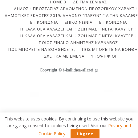
HOME 3
ΔΕΊΓΜΑ ΣΕΛΊΔΑΣ
ΔΉΛΩΣΗ ΠΡΟΣΤΑΣΊΑΣ ΔΕΔΟΜΈΝΩΝ ΠΡΟΣΩΠΙΚΟΎ ΧΑΡΑΚΤΉ
ΔΗΜΟΤΙΚΈΣ ΕΚΛΟΓΈΣ 2019: ΔΗΛΏΝΩ “ΠΑΡΏΝ” ΓΙΑ ΤΗΝ ΚΑΛΛΙΘΈ
ΕΠΙΚΟΙΝΩΝΙΑ
ΕΠΙΚΟΙΝΩΝΊΑ
ΕΠΙΚΟΙΝΩΝΊΑ
Η ΚΑΛΛΙΘΈΑ ΑΛΛΆΖΕΙ ΚΑΙ Η ΖΩΉ ΜΑΣ ΓΊΝΕΤΑΙ ΚΑΛΎΤΕΡΗ
Η ΚΑΛΛΙΘΈΑ ΑΛΛΆΖΕΙ ΚΑΙ Η ΖΩΉ ΜΑΣ ΓΊΝΕΤΑΙ ΚΑΛΎΤΕΡΗ
ΠΟΙΟΣ ΕΊΝΑΙ Ο ΔΗΜΉΤΡΗΣ ΚΆΡΝΑΒΟΣ
ΠΩΣ ΜΠΟΡΕΊΤΕ ΝΑ ΒΟΗΘΉΣΕΤΕ;
ΠΩΣ ΜΠΟΡΕΊΤΕ ΝΑ ΒΟΗΘΉ
ΣΧΕΤΙΚΆ ΜΕ ΕΜΈΝΑ
ΥΠΟΨΉΦΙΟΙ
Copyright © i-kallithea-allazei.gr
This website uses cookies. By continuing to use this website you
are giving consent to cookies being used. Visit our
Privacy and
Cookie Policy
.
I Agree