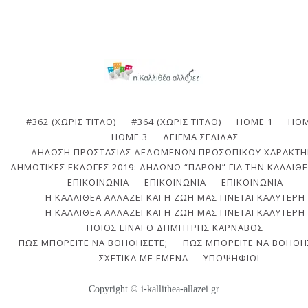
#362 (ΧΩΡΊΣ ΤΊΤΛΟ)
#364 (ΧΩΡΊΣ ΤΊΤΛΟ)
HOME 1
HOM
HOME 3
ΔΕΊΓΜΑ ΣΕΛΊΔΑΣ
ΔΉΛΩΣΗ ΠΡΟΣΤΑΣΊΑΣ ΔΕΔΟΜΈΝΩΝ ΠΡΟΣΩΠΙΚΟΎ ΧΑΡΑΚΤΉ
ΔΗΜΟΤΙΚΈΣ ΕΚΛΟΓΈΣ 2019: ΔΗΛΏΝΩ “ΠΑΡΏΝ” ΓΙΑ ΤΗΝ ΚΑΛΛΙΘΈ
ΕΠΙΚΟΙΝΩΝΙΑ
ΕΠΙΚΟΙΝΩΝΊΑ
ΕΠΙΚΟΙΝΩΝΊΑ
Η ΚΑΛΛΙΘΈΑ ΑΛΛΆΖΕΙ ΚΑΙ Η ΖΩΉ ΜΑΣ ΓΊΝΕΤΑΙ ΚΑΛΎΤΕΡΗ
Η ΚΑΛΛΙΘΈΑ ΑΛΛΆΖΕΙ ΚΑΙ Η ΖΩΉ ΜΑΣ ΓΊΝΕΤΑΙ ΚΑΛΎΤΕΡΗ
ΠΟΙΟΣ ΕΊΝΑΙ Ο ΔΗΜΉΤΡΗΣ ΚΆΡΝΑΒΟΣ
ΠΩΣ ΜΠΟΡΕΊΤΕ ΝΑ ΒΟΗΘΉΣΕΤΕ;
ΠΩΣ ΜΠΟΡΕΊΤΕ ΝΑ ΒΟΗΘΉ
ΣΧΕΤΙΚΆ ΜΕ ΕΜΈΝΑ
ΥΠΟΨΉΦΙΟΙ
Copyright © i-kallithea-allazei.gr