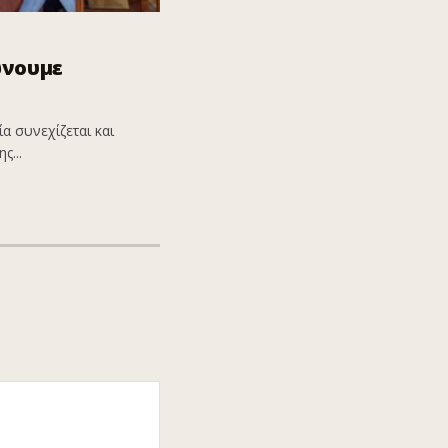
ώνουμε
α συνεχίζεται και
ς...