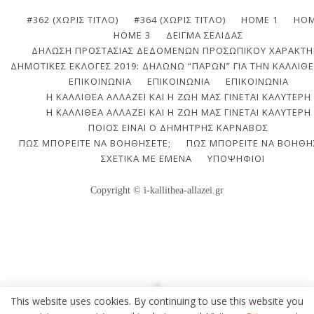
#362 (ΧΩΡΊΣ ΤΊΤΛΟ)
#364 (ΧΩΡΊΣ ΤΊΤΛΟ)
HOME 1
HOM
HOME 3
ΔΕΊΓΜΑ ΣΕΛΊΔΑΣ
ΔΉΛΩΣΗ ΠΡΟΣΤΑΣΊΑΣ ΔΕΔΟΜΈΝΩΝ ΠΡΟΣΩΠΙΚΟΎ ΧΑΡΑΚΤΉ
ΔΗΜΟΤΙΚΈΣ ΕΚΛΟΓΈΣ 2019: ΔΗΛΏΝΩ “ΠΑΡΏΝ” ΓΙΑ ΤΗΝ ΚΑΛΛΙΘΈ
ΕΠΙΚΟΙΝΩΝΙΑ
ΕΠΙΚΟΙΝΩΝΊΑ
ΕΠΙΚΟΙΝΩΝΊΑ
Η ΚΑΛΛΙΘΈΑ ΑΛΛΆΖΕΙ ΚΑΙ Η ΖΩΉ ΜΑΣ ΓΊΝΕΤΑΙ ΚΑΛΎΤΕΡΗ
Η ΚΑΛΛΙΘΈΑ ΑΛΛΆΖΕΙ ΚΑΙ Η ΖΩΉ ΜΑΣ ΓΊΝΕΤΑΙ ΚΑΛΎΤΕΡΗ
ΠΟΙΟΣ ΕΊΝΑΙ Ο ΔΗΜΉΤΡΗΣ ΚΆΡΝΑΒΟΣ
ΠΩΣ ΜΠΟΡΕΊΤΕ ΝΑ ΒΟΗΘΉΣΕΤΕ;
ΠΩΣ ΜΠΟΡΕΊΤΕ ΝΑ ΒΟΗΘΉ
ΣΧΕΤΙΚΆ ΜΕ ΕΜΈΝΑ
ΥΠΟΨΉΦΙΟΙ
Copyright © i-kallithea-allazei.gr
This website uses cookies. By continuing to use this website you