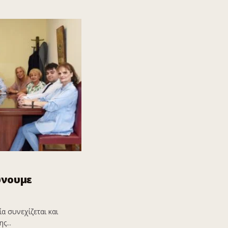
ώνουμε
α συνεχίζεται και
ς...