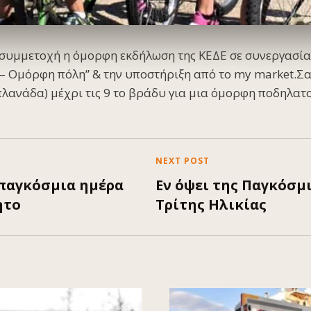
 συμμετοχή η όμορφη εκδήλωση της ΚΕΔΕ σε συνεργασία
– Ομόρφη πόλη” & την υποστήριξη από το my market.Σα
λανάδα) μέχρι τις 9 το βράδυ για μια όμορφη ποδηλατ
NEXT POST
παγκόσμια ημέρα
Εν όψει της Παγκόσμ
ητο
Τρίτης Ηλικίας