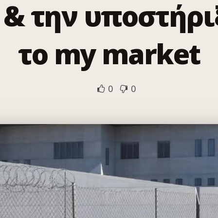
 & την υποστήρι
το my market
0
0