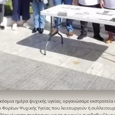
κόσμια ημέρα ψυχικής υγείας, οργανώσαμε εκστρατεία
υο Φορέων Ψυχικής Υγείας που λειτουργούν ή συλλειτου
θέας είμαστε περήφανοι για τη συνεχώς αναβαθμιζόμεν