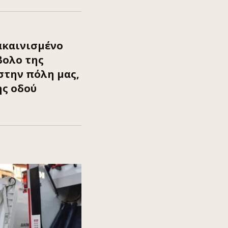
ακαινισμένο
βολο της
στην πόλη μας,
ης οδού