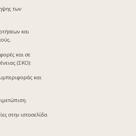
ηψης των
ρτήσεων και
κούς.
φορές και σε
νειας (ΣΚΟ):
συμπεριφοράς και
τιμετώπιση.
ες στην ιστοσελίδα