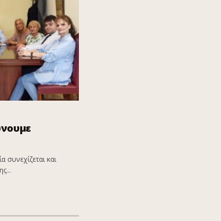
ώνουμε
α συνεχίζεται και
ς...