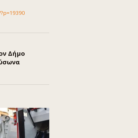
r/?p=19390
ον Δήμο
αύσωνα