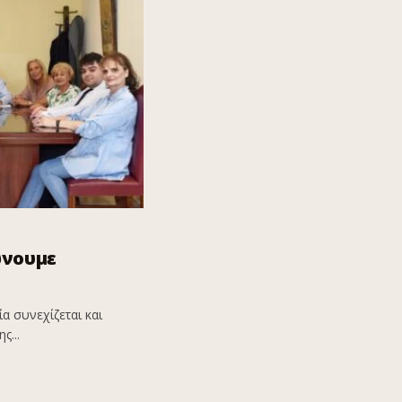
ώνουμε
α συνεχίζεται και
ς...