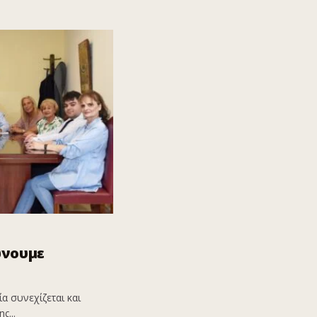
ώνουμε
α συνεχίζεται και
ς...