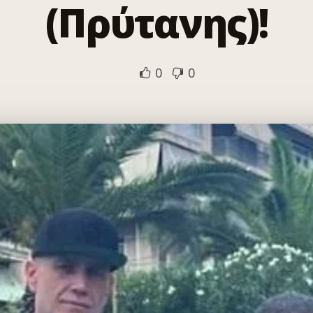
(Πρύτανης)!
0
0