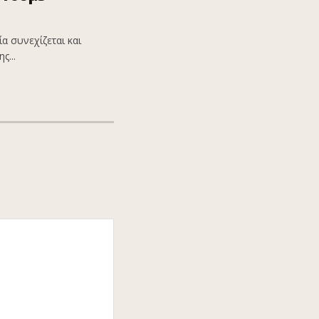
α συνεχίζεται και
ς...