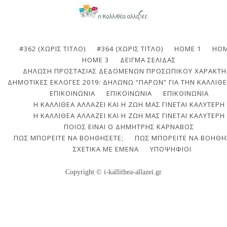
#362 (ΧΩΡΊΣ ΤΊΤΛΟ)
#364 (ΧΩΡΊΣ ΤΊΤΛΟ)
HOME 1
HOM
HOME 3
ΔΕΊΓΜΑ ΣΕΛΊΔΑΣ
ΔΉΛΩΣΗ ΠΡΟΣΤΑΣΊΑΣ ΔΕΔΟΜΈΝΩΝ ΠΡΟΣΩΠΙΚΟΎ ΧΑΡΑΚΤΉ
ΔΗΜΟΤΙΚΈΣ ΕΚΛΟΓΈΣ 2019: ΔΗΛΏΝΩ “ΠΑΡΏΝ” ΓΙΑ ΤΗΝ ΚΑΛΛΙΘΈ
ΕΠΙΚΟΙΝΩΝΙΑ
ΕΠΙΚΟΙΝΩΝΊΑ
ΕΠΙΚΟΙΝΩΝΊΑ
Η ΚΑΛΛΙΘΈΑ ΑΛΛΆΖΕΙ ΚΑΙ Η ΖΩΉ ΜΑΣ ΓΊΝΕΤΑΙ ΚΑΛΎΤΕΡΗ
Η ΚΑΛΛΙΘΈΑ ΑΛΛΆΖΕΙ ΚΑΙ Η ΖΩΉ ΜΑΣ ΓΊΝΕΤΑΙ ΚΑΛΎΤΕΡΗ
ΠΟΙΟΣ ΕΊΝΑΙ Ο ΔΗΜΉΤΡΗΣ ΚΆΡΝΑΒΟΣ
ΠΩΣ ΜΠΟΡΕΊΤΕ ΝΑ ΒΟΗΘΉΣΕΤΕ;
ΠΩΣ ΜΠΟΡΕΊΤΕ ΝΑ ΒΟΗΘΉ
ΣΧΕΤΙΚΆ ΜΕ ΕΜΈΝΑ
ΥΠΟΨΉΦΙΟΙ
Copyright © i-kallithea-allazei.gr