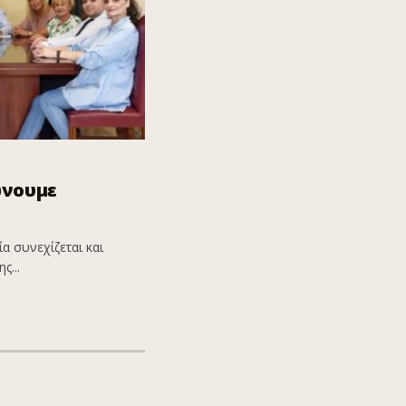
ώνουμε
α συνεχίζεται και
ς...