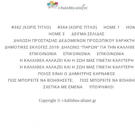
#362 (ΧΩΡΊΣ ΤΊΤΛΟ)
#364 (ΧΩΡΊΣ ΤΊΤΛΟ)
HOME 1
HOM
HOME 3
ΔΕΊΓΜΑ ΣΕΛΊΔΑΣ
ΔΉΛΩΣΗ ΠΡΟΣΤΑΣΊΑΣ ΔΕΔΟΜΈΝΩΝ ΠΡΟΣΩΠΙΚΟΎ ΧΑΡΑΚΤΉ
ΔΗΜΟΤΙΚΈΣ ΕΚΛΟΓΈΣ 2019: ΔΗΛΏΝΩ “ΠΑΡΏΝ” ΓΙΑ ΤΗΝ ΚΑΛΛΙΘΈ
ΕΠΙΚΟΙΝΩΝΙΑ
ΕΠΙΚΟΙΝΩΝΊΑ
ΕΠΙΚΟΙΝΩΝΊΑ
Η ΚΑΛΛΙΘΈΑ ΑΛΛΆΖΕΙ ΚΑΙ Η ΖΩΉ ΜΑΣ ΓΊΝΕΤΑΙ ΚΑΛΎΤΕΡΗ
Η ΚΑΛΛΙΘΈΑ ΑΛΛΆΖΕΙ ΚΑΙ Η ΖΩΉ ΜΑΣ ΓΊΝΕΤΑΙ ΚΑΛΎΤΕΡΗ
ΠΟΙΟΣ ΕΊΝΑΙ Ο ΔΗΜΉΤΡΗΣ ΚΆΡΝΑΒΟΣ
ΠΩΣ ΜΠΟΡΕΊΤΕ ΝΑ ΒΟΗΘΉΣΕΤΕ;
ΠΩΣ ΜΠΟΡΕΊΤΕ ΝΑ ΒΟΗΘΉ
ΣΧΕΤΙΚΆ ΜΕ ΕΜΈΝΑ
ΥΠΟΨΉΦΙΟΙ
Copyright © i-kallithea-allazei.gr