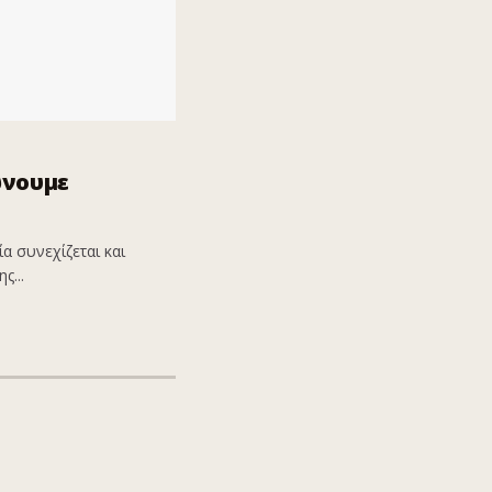
ώνουμε
α συνεχίζεται και
ς...