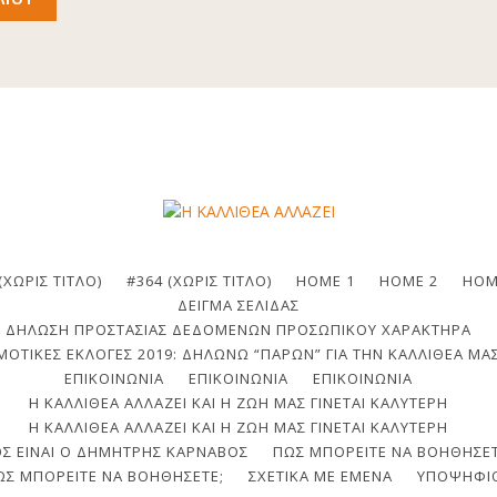
(ΧΩΡΊΣ ΤΊΤΛΟ)
#364 (ΧΩΡΊΣ ΤΊΤΛΟ)
HOME 1
HOME 2
HOM
ΔΕΊΓΜΑ ΣΕΛΊΔΑΣ
ΔΉΛΩΣΗ ΠΡΟΣΤΑΣΊΑΣ ΔΕΔΟΜΈΝΩΝ ΠΡΟΣΩΠΙΚΟΎ ΧΑΡΑΚΤΉΡΑ
ΟΤΙΚΈΣ ΕΚΛΟΓΈΣ 2019: ΔΗΛΏΝΩ “ΠΑΡΏΝ” ΓΙΑ ΤΗΝ ΚΑΛΛΙΘΈΑ ΜΑΣ
ΕΠΙΚΟΙΝΩΝΙΑ
ΕΠΙΚΟΙΝΩΝΊΑ
ΕΠΙΚΟΙΝΩΝΊΑ
Η ΚΑΛΛΙΘΈΑ ΑΛΛΆΖΕΙ ΚΑΙ Η ΖΩΉ ΜΑΣ ΓΊΝΕΤΑΙ ΚΑΛΎΤΕΡΗ
Η ΚΑΛΛΙΘΈΑ ΑΛΛΆΖΕΙ ΚΑΙ Η ΖΩΉ ΜΑΣ ΓΊΝΕΤΑΙ ΚΑΛΎΤΕΡΗ
ΟΣ ΕΊΝΑΙ Ο ΔΗΜΉΤΡΗΣ ΚΆΡΝΑΒΟΣ
ΠΩΣ ΜΠΟΡΕΊΤΕ ΝΑ ΒΟΗΘΉΣΕΤ
ΩΣ ΜΠΟΡΕΊΤΕ ΝΑ ΒΟΗΘΉΣΕΤΕ;
ΣΧΕΤΙΚΆ ΜΕ ΕΜΈΝΑ
ΥΠΟΨΉΦΙ