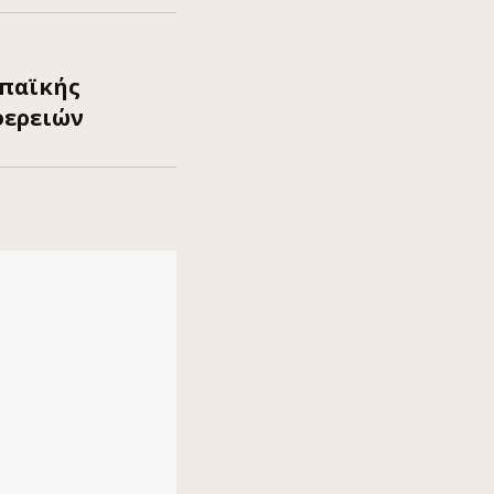
ωπαϊκής
φερειών