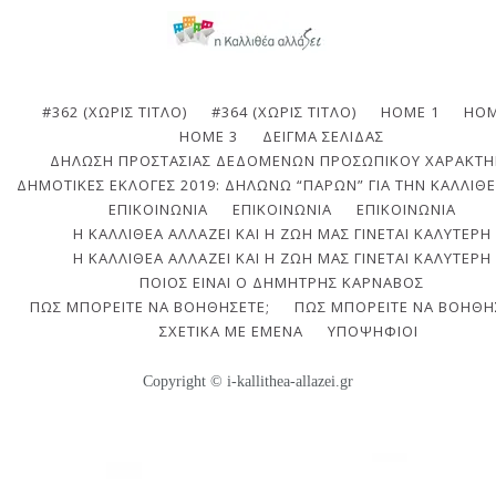
#362 (ΧΩΡΊΣ ΤΊΤΛΟ)
#364 (ΧΩΡΊΣ ΤΊΤΛΟ)
HOME 1
HOM
HOME 3
ΔΕΊΓΜΑ ΣΕΛΊΔΑΣ
ΔΉΛΩΣΗ ΠΡΟΣΤΑΣΊΑΣ ΔΕΔΟΜΈΝΩΝ ΠΡΟΣΩΠΙΚΟΎ ΧΑΡΑΚΤΉ
ΔΗΜΟΤΙΚΈΣ ΕΚΛΟΓΈΣ 2019: ΔΗΛΏΝΩ “ΠΑΡΏΝ” ΓΙΑ ΤΗΝ ΚΑΛΛΙΘΈ
ΕΠΙΚΟΙΝΩΝΙΑ
ΕΠΙΚΟΙΝΩΝΊΑ
ΕΠΙΚΟΙΝΩΝΊΑ
Η ΚΑΛΛΙΘΈΑ ΑΛΛΆΖΕΙ ΚΑΙ Η ΖΩΉ ΜΑΣ ΓΊΝΕΤΑΙ ΚΑΛΎΤΕΡΗ
Η ΚΑΛΛΙΘΈΑ ΑΛΛΆΖΕΙ ΚΑΙ Η ΖΩΉ ΜΑΣ ΓΊΝΕΤΑΙ ΚΑΛΎΤΕΡΗ
ΠΟΙΟΣ ΕΊΝΑΙ Ο ΔΗΜΉΤΡΗΣ ΚΆΡΝΑΒΟΣ
ΠΩΣ ΜΠΟΡΕΊΤΕ ΝΑ ΒΟΗΘΉΣΕΤΕ;
ΠΩΣ ΜΠΟΡΕΊΤΕ ΝΑ ΒΟΗΘΉ
ΣΧΕΤΙΚΆ ΜΕ ΕΜΈΝΑ
ΥΠΟΨΉΦΙΟΙ
Copyright © i-kallithea-allazei.gr