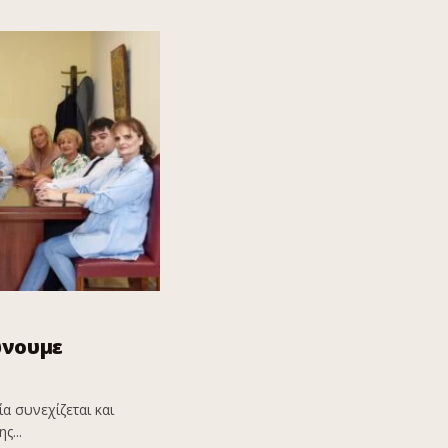
ώνουμε
α συνεχίζεται και
ς...