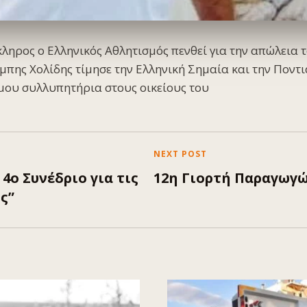
κληρος ο Ελληνικός Αθλητισμός πενθεί για την απώλεια
πης Χολίδης τίμησε την Ελληνική Σημαία και την Ποντι
μου συλλυπητήρια στους οικείους του
NEXT POST
4ο Συνέδριο για τις
12η Γιορτή Παραγωγ
ς”