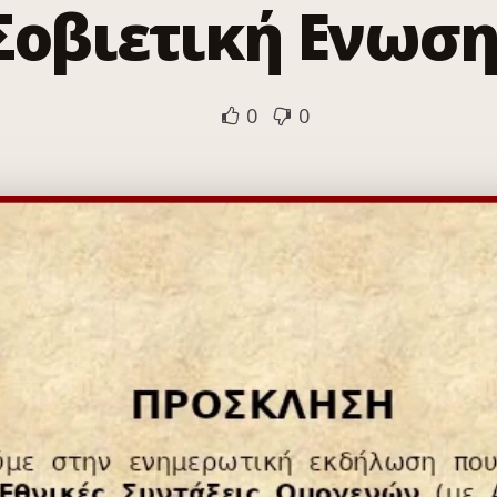
Σοβιετική Ενωση
0
0