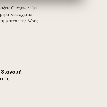
τάξεις Ομογενών (με
μή τη νέα σχετική
ραμματέας της Δ/σης
η διανομή
ρτές