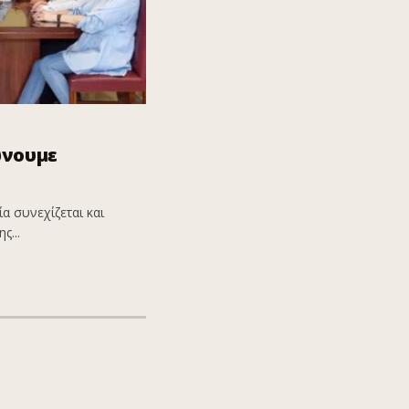
ώνουμε
α συνεχίζεται και
ς...