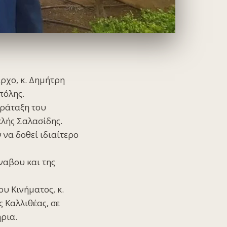
ρχο, κ. Δημήτρη
πόλης.
αράταξη του
κλής Σαλασίδης.
να δοθεί ιδιαίτερο
ναβου και της
υ Κινήματος, κ.
 Καλλιθέας, σε
ρια.