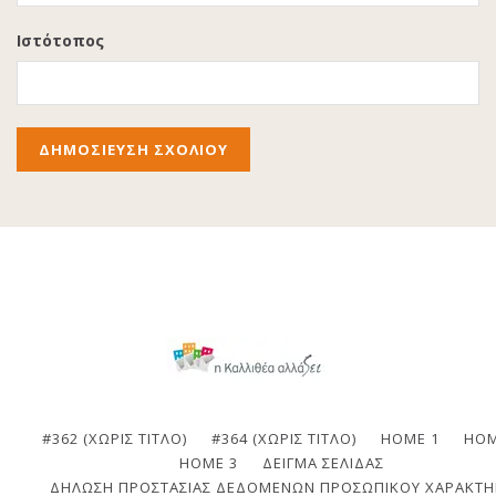
Ιστότοπος
#362 (ΧΩΡΊΣ ΤΊΤΛΟ)
#364 (ΧΩΡΊΣ ΤΊΤΛΟ)
HOME 1
HOM
HOME 3
ΔΕΊΓΜΑ ΣΕΛΊΔΑΣ
ΔΉΛΩΣΗ ΠΡΟΣΤΑΣΊΑΣ ΔΕΔΟΜΈΝΩΝ ΠΡΟΣΩΠΙΚΟΎ ΧΑΡΑΚΤΉ